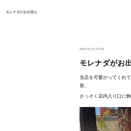
モレナダがお出迎え
2022.07.31 07:02
モレナダがお
当店を可愛がってくれて
形。
さっそく店内入り口に飾